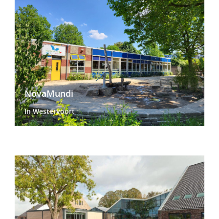
NovaMundi
In Westervoort