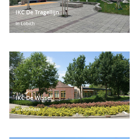
IKC De Tragellijn
In Lobith
IKC De Wissel
In Zevenaar