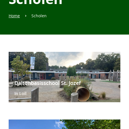
Home
Scholen
Daltonbasisschool St. Jozef
In Loil