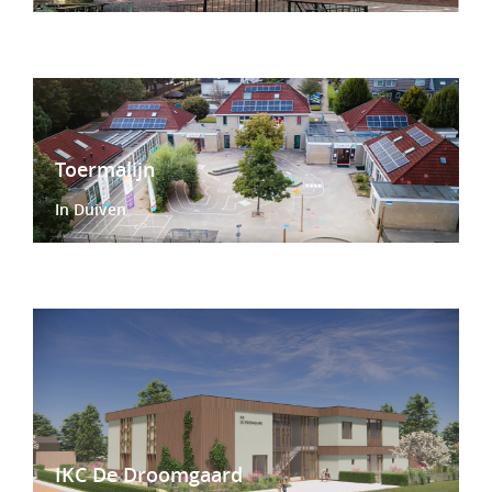
Toermalijn
In Duiven
IKC De Droomgaard