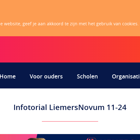
 website, geef je aan akkoord te zijn met het gebruik van cookies.
Home
Voor ouders
Scholen
Organisati
Infotorial LiemersNovum 11-24