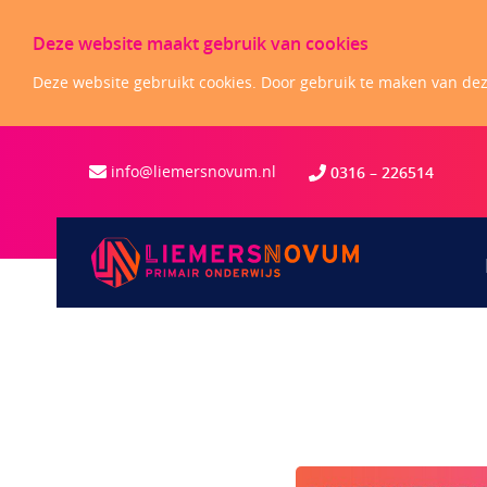
Deze website maakt gebruik van cookies
Deze website gebruikt cookies. Door gebruik te maken van deze
info@liemersnovum.nl
0316 –
226514