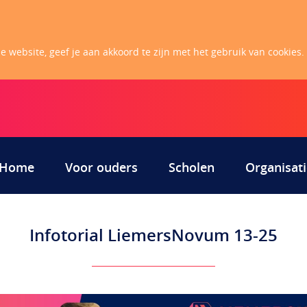
 website, geef je aan akkoord te zijn met het gebruik van cookies.
Home
Voor ouders
Scholen
Organisati
Infotorial LiemersNovum 13-25