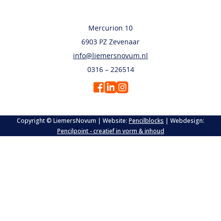
Mercurion 10
6903 PZ Zevenaar
info@liemersnovum.nl
0316 – 226514
Copyright © LiemersNovum
| Website:
Pencilblocks
| Webdesign:
Pencilpoint - creatief in vorm & inhoud